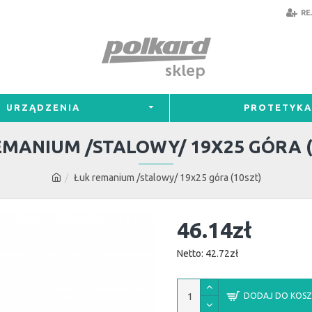
RE
URZĄDZENIA
PROTETYKA
EMANIUM /STALOWY/ 19X25 GÓRA (
Łuk remanium /stalowy/ 19x25 góra (10szt)
46.14zł
Netto: 42.72zł
DODAJ DO KOSZ