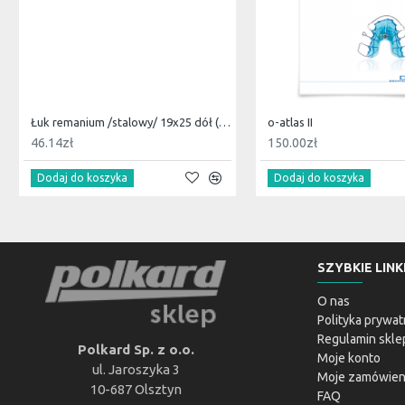
Łuk remanium /stalowy/ 19x25 dół (10szt)
o-atlas II
46.14zł
150.00zł
Dodaj do koszyka
Dodaj do koszyka
SZYBKIE LINK
O nas
Polityka prywat
Regulamin skle
Polkard Sp. z o.o.
Moje konto
ul. Jaroszyka 3
Moje zamówien
10-687 Olsztyn
FAQ