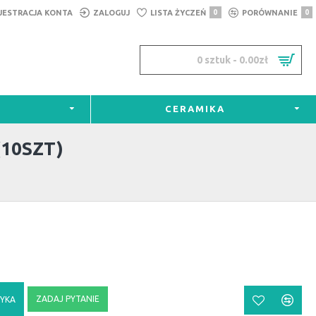
JESTRACJA KONTA
ZALOGUJ
LISTA ŻYCZEŃ
0
PORÓWNANIE
0
0 sztuk - 0.00zł
CERAMIKA
10SZT)
ZADAJ PYTANIE
YKA