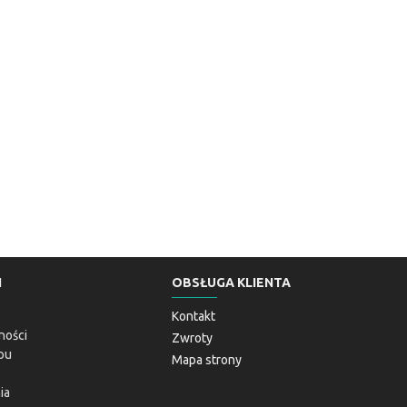
I
OBSŁUGA KLIENTA
Kontakt
ności
Zwroty
pu
Mapa strony
ia