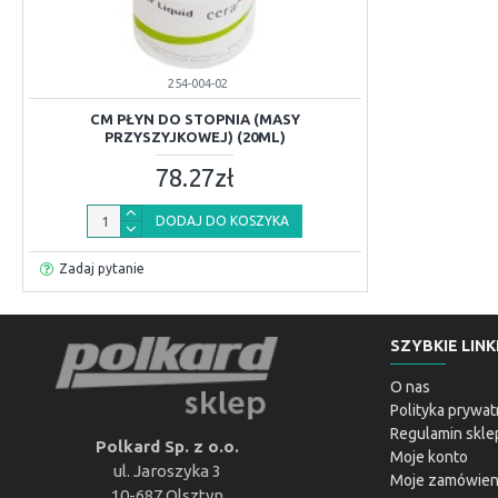
254-004-02
CM PŁYN DO STOPNIA (MASY
PRZYSZYJKOWEJ) (20ML)
78.27zł
DODAJ DO KOSZYKA
Zadaj pytanie
SZYBKIE LINK
O nas
Polityka prywat
Regulamin skle
Polkard Sp. z o.o.
Moje konto
ul. Jaroszyka 3
Moje zamówien
10-687 Olsztyn