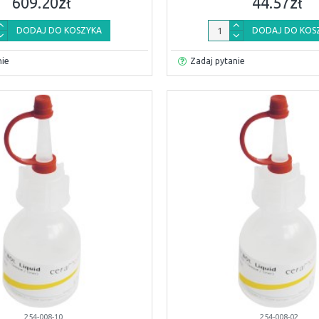
609.20zł
44.57zł
DODAJ DO KOSZYKA
DODAJ DO KOS
nie
Zadaj pytanie
254-008-10
254-008-02