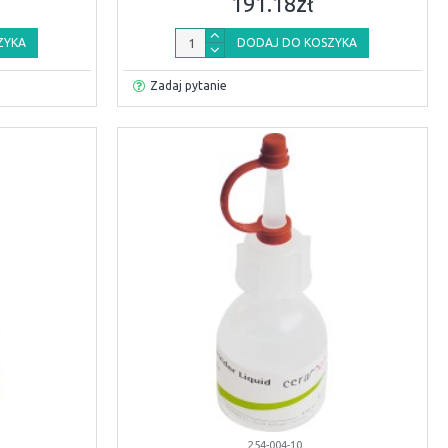
191.18zł
ZYKA
DODAJ DO KOSZYKA
Zadaj pytanie
254-004-10